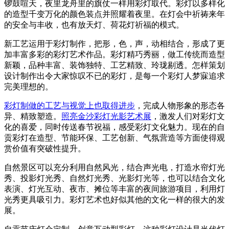
锣鼓喧天，夜里龙舟里的旗仗一样用彩灯取代。彩灯以多样化
的造型千变万化的颜色装点并照耀着夜里。在灯会中祈祷来年
的安全与丰收，也有放天灯、荷花灯祈福的模式。
新工艺运用于彩灯制作，把形，色，声，动相结合，形成了更
加丰富多彩的彩灯艺术作品。彩灯精巧秀丽，做工传统而造型
新颖，品种丰富、装饰独特、工艺精致、玲珑剔透。怎样策划
设计制作出令大家惊叹不已的彩灯，是每一个彩灯人梦寐追求
完美理想的。
彩灯制做的工艺与视觉上也取得进步
，完成人物形象的形态各
异、精致塑造。
照亮金沙彩灯光影艺术展
，激发人们对彩灯文
化的喜爱，同时传送春节祝福，感受彩灯文化魅力。现在的自
贡彩灯在造型、节能环保、工艺创新、气氛营造等方面使得观
赏价值有突破性提升。
自然景区可以充分利用自然风光，结合声光电，打造水帘灯光
秀、投影灯光秀、自然灯光秀、光影灯光等，也可以结合文化
表演、灯光互动、夜市、摊位等丰富的夜间旅游项目，利用灯
光秀更具吸引力。彩灯艺术也好似其他的文化一样的很大的发
展。