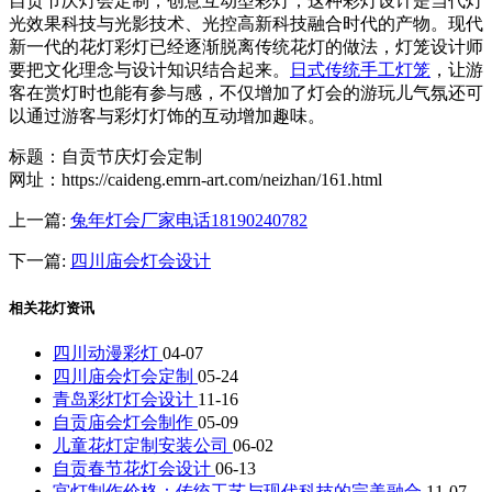
自贡节庆灯会定制，创意互动型彩灯，这种彩灯设计是当代灯
光效果科技与光影技术、光控高新科技融合时代的产物。现代
新一代的花灯彩灯已经逐渐脱离传统花灯的做法，灯笼设计师
要把文化理念与设计知识结合起来。
日式传统手工灯笼
，让游
客在赏灯时也能有参与感，不仅增加了灯会的游玩儿气氛还可
以通过游客与彩灯灯饰的互动增加趣味。
标题：自贡节庆灯会定制
网址：https://caideng.emrn-art.com/neizhan/161.html
上一篇:
兔年灯会厂家电话18190240782
下一篇:
四川庙会灯会设计
相关花灯资讯
四川动漫彩灯
04-07
四川庙会灯会定制
05-24
青岛彩灯灯会设计
11-16
自贡庙会灯会制作
05-09
儿童花灯定制安装公司
06-02
自贡春节花灯会设计
06-13
宫灯制作价格：传统工艺与现代科技的完美融合
11-07