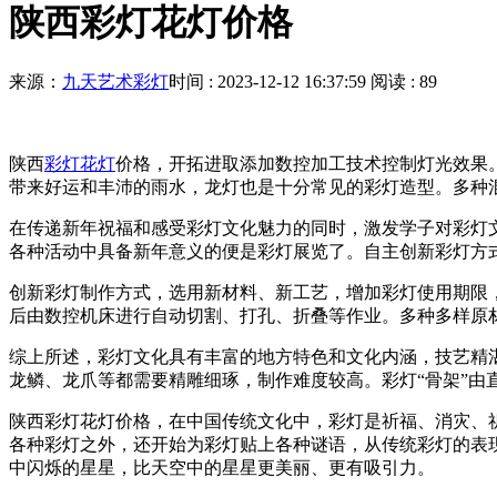
陕西彩灯花灯价格
来源：
九天艺术彩灯
时间 : 2023-12-12 16:37:59
阅读 : 89
陕西
彩灯花灯
价格，开拓进取添加数控加工技术控制灯光效果
带来好运和丰沛的雨水，龙灯也是十分常见的彩灯造型。多种
在传递新年祝福和感受彩灯文化魅力的同时，激发学子对彩灯
各种活动中具备新年意义的便是彩灯展览了。自主创新彩灯方
创新彩灯制作方式，选用新材料、新工艺，增加彩灯使用期限
后由数控机床进行自动切割、打孔、折叠等作业。多种多样原
综上所述，彩灯文化具有丰富的地方特色和文化内涵，技艺精
龙鳞、龙爪等都需要精雕细琢，制作难度较高。彩灯“骨架”由直
陕西彩灯花灯价格，在中国传统文化中，彩灯是祈福、消灾、
各种彩灯之外，还开始为彩灯贴上各种谜语，从传统彩灯的表
中闪烁的星星，比天空中的星星更美丽、更有吸引力。