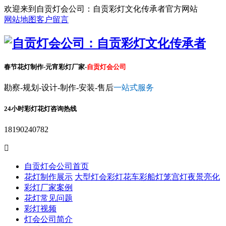
欢迎来到自贡灯会公司：自贡彩灯文化传承者官方网站
网站地图
客户留言
春节花灯制作-元宵彩灯厂家-
自贡灯会公司
勘察-规划-设计-制作-安装-售后
一站式服务
24小时彩灯花灯咨询热线
18190240782

自贡灯会公司首页
花灯制作展示
大型灯会彩灯
花车彩船
灯笼宫灯
夜景亮化
彩灯厂家案例
花灯常见问题
彩灯视频
灯会公司简介