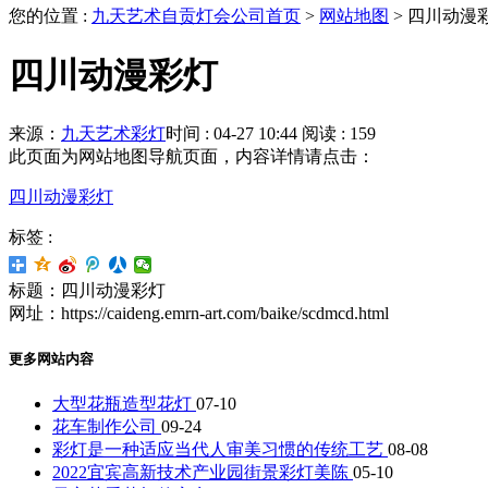
您的位置 :
九天艺术自贡灯会公司首页
>
网站地图
>
四川动漫
四川动漫彩灯
来源：
九天艺术彩灯
时间 : 04-27 10:44
阅读 : 159
此页面为网站地图导航页面，内容详情请点击：
四川动漫彩灯
标签 :
标题：四川动漫彩灯
网址：https://caideng.emrn-art.com/baike/scdmcd.html
更多网站内容
大型花瓶造型花灯
07-10
花车制作公司
09-24
彩灯是一种适应当代人审美习惯的传统工艺
08-08
2022宜宾高新技术产业园街景彩灯美陈
05-10