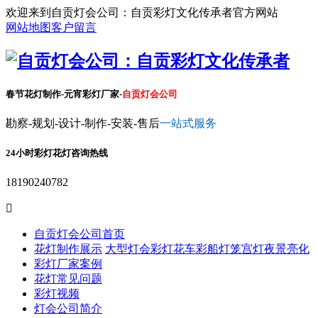
欢迎来到自贡灯会公司：自贡彩灯文化传承者官方网站
网站地图
客户留言
春节花灯制作-元宵彩灯厂家-
自贡灯会公司
勘察-规划-设计-制作-安装-售后
一站式服务
24小时彩灯花灯咨询热线
18190240782

自贡灯会公司首页
花灯制作展示
大型灯会彩灯
花车彩船
灯笼宫灯
夜景亮化
彩灯厂家案例
花灯常见问题
彩灯视频
灯会公司简介