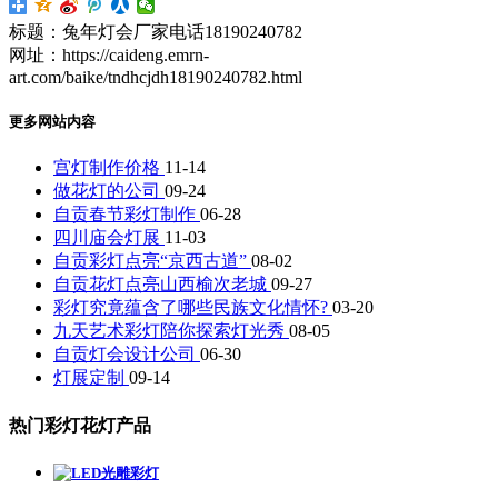
标题：兔年灯会厂家电话18190240782
网址：https://caideng.emrn-
art.com/baike/tndhcjdh18190240782.html
更多网站内容
宫灯制作价格
11-14
做花灯的公司
09-24
自贡春节彩灯制作
06-28
四川庙会灯展
11-03
自贡彩灯点亮“京西古道”
08-02
自贡花灯点亮山西榆次老城
09-27
彩灯究竟蕴含了哪些民族文化情怀?
03-20
九天艺术彩灯陪你探索灯光秀
08-05
自贡灯会设计公司
06-30
灯展定制
09-14
热门彩灯花灯产品