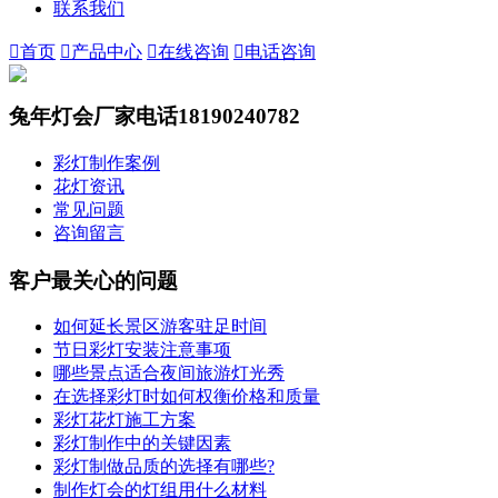
联系我们

首页

产品中心

在线咨询

电话咨询
兔年灯会厂家电话18190240782
彩灯制作案例
花灯资讯
常见问题
咨询留言
客户最关心的问题
如何延长景区游客驻足时间
节日彩灯安装注意事项
哪些景点适合夜间旅游灯光秀
在选择彩灯时如何权衡价格和质量
彩灯花灯施工方案
彩灯制作中的关键因素
彩灯制做品质的选择有哪些?
制作灯会的灯组用什么材料