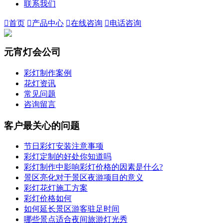
联系我们

首页

产品中心

在线咨询

电话咨询
元宵灯会公司
彩灯制作案例
花灯资讯
常见问题
咨询留言
客户最关心的问题
节日彩灯安装注意事项
彩灯定制的好处你知道吗
彩灯制作中影响彩灯价格的因素是什么?
景区亮化对于景区夜游项目的意义
彩灯花灯施工方案
彩灯价格如何
如何延长景区游客驻足时间
哪些景点适合夜间旅游灯光秀