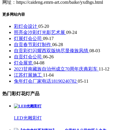
网址：https://caideng.emrn-art.com/baike/yxdhgs.html
更多网站内容
彩灯会设计
05-20
照亮金沙彩灯光影艺术展
09-24
灯展灯会公司
09-17
自贡春节彩灯制作
06-28
自贡彩灯闪耀西双版纳尽显傣族风情
08-03
自贡灯会公司
06-26
灯会展览
04-08
2023甘南藏族自治州成立70周年庆典彩车
11-12
江苏灯展施工
11-04
兔年灯会厂家电话18190240782
05-11
热门彩灯花灯产品
LED光雕彩灯