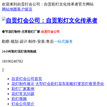
欢迎来到自贡灯会公司：自贡彩灯文化传承者官方网站
网站地图
客户留言
春节花灯制作-元宵彩灯厂家-
自贡灯会公司
勘察-规划-设计-制作-安装-售后
一站式服务
24小时彩灯花灯咨询热线
18190240782

自贡灯会公司首页
花灯制作展示
大型灯会彩灯
花车彩船
灯笼宫灯
夜景亮化
彩灯厂家案例
花灯常见问题
彩灯视频
灯会公司简介