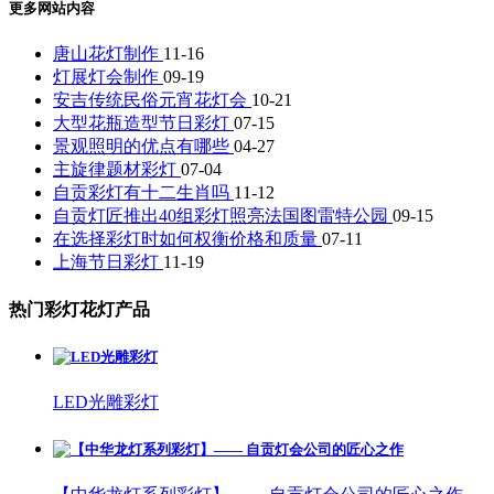
更多网站内容
唐山花灯制作
11-16
灯展灯会制作
09-19
安吉传统民俗元宵花灯会
10-21
大型花瓶造型节日彩灯
07-15
景观照明的优点有哪些
04-27
主旋律题材彩灯
07-04
自贡彩灯有十二生肖吗
11-12
自贡灯匠推出40组彩灯照亮法国图雷特公园
09-15
在选择彩灯时如何权衡价格和质量
07-11
上海节日彩灯
11-19
热门彩灯花灯产品
LED光雕彩灯