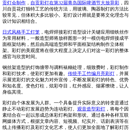
贡灯会制作
，
自贡彩灯在第32届青岛国际啤酒节大放异彩
，四
川自贡花灯独特工艺的传统方法，用玻璃、陶器制灯的方法比
较常见，但体积大多比较小。彩灯设计师就是要将文化理念与
设计知识相结合。
日式风格手工灯笼
，电焊焊接彩灯造型设计关键应用细铁丝作
为常用材料，一般造型师将放样图形一对一模仿电焊焊接成平
面框架结构，然后由高端造型师和平面框架结构制作立体框
架。彩灯的美观度将在很大程度上决定人们对这一彩灯的整体
感官与欣赏时间。
钢丝架造型的灯饰缠带与调料裱糊处理，细致费时，彩灯制作
和彩灯技术，使彩灯更加有趣。
传统手工竹编月亮彩灯
，并展
示展览彩灯的文化魅力对外宣传，不断发展彩灯的特色、优势
和知名度。变色灯柱，炫彩夺目，红外感应、烟雾缭绕，让人
身临其境。
彩灯由个体发展为人群。一个具备提升实际意义的转变是通过
静止不动彩灯发展趋势为连动彩灯。
观音造型彩灯
，将每个因
素结合在一起以形成总体彩灯构架和形状。通过各种各样互联
网媒体方式，根据文章内容、短视频、纪实片、话剧表演等在
线上传播彩灯及彩灯文化艺术，使人们更加全面地了解彩灯历