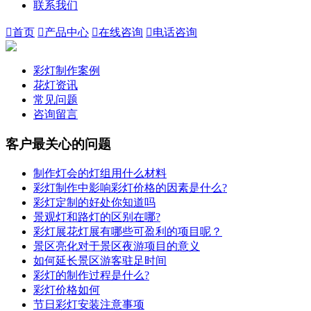
联系我们

首页

产品中心

在线咨询

电话咨询
彩灯制作案例
花灯资讯
常见问题
咨询留言
客户最关心的问题
制作灯会的灯组用什么材料
彩灯制作中影响彩灯价格的因素是什么?
彩灯定制的好处你知道吗
景观灯和路灯的区别在哪?
彩灯展花灯展有哪些可盈利的项目呢？
景区亮化对于景区夜游项目的意义
如何延长景区游客驻足时间
彩灯的制作过程是什么?
彩灯价格如何
节日彩灯安装注意事项