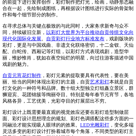
的前提下进行发挥创作，彩灯制作把灯光，绘画，动静形态融
合在一起，先绘制成图纸，再根据设计图纸进行实际的骨架制
作和每个细节部分的制作。
在寻求总体与关键点极致的与此同时，大家务求新奇与众不
同，持续破旧立新，
以彩灯大世界为平台推动自贡传统文化向
现代化国际化发展
。
自贡彩灯行业地方标准发布
，戏剧版块的
彩灯，更是与中国戏曲、非遗文化联络密切，十二金钗、天仙
配、白蛇传、西厢记等灯组，以彩灯方式表现戏剧，造型华
丽，惟妙惟肖，犹如在夜空灿烂的明星，向过往游客描述中国
戏剧的魅力。
自贡元宵花灯制作
，彩灯元素的提取要具有代表性，要在美
丽、恰当的同时体现出彩灯的主题，自贡
艺术彩灯
本就是自贡
灯文化的一种符号和品牌。数十组大型独立灯组矗立景区，群
狮迎宾、花团锦簇等绚丽夺目。特别是每年春节元宵节，各地
风格各异，工艺优美，光彩夺目的灯展层出不穷。
彩灯设计上既需要最直观的视觉效应还要在彩灯造型制做层
面、彩灯设计思想理念的规划、彩灯色调搭配这些多方面的一
同融洽才能实现吸人眼球的的效果。
LED光雕彩灯
，变化多端
灵活多变的彩灯设计打扮着城市每个角落，不同类型的彩灯主