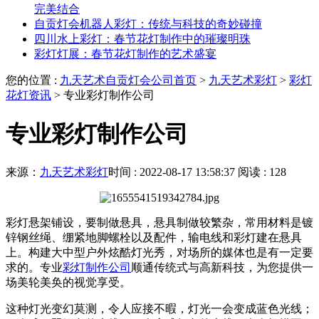
完美结合
自贡灯会机器人彩灯：传统与科技的奇妙碰撞
四川水上彩灯：春节花灯制作中的璀璨明珠
彩灯灯展：春节花灯制作的艺术盛宴
您的位置 :
九天艺术自贡灯会公司首页
>
九天艺术彩灯
>
彩灯
花灯资讯
>
专业彩灯制作公司
专业彩灯制作公司
来源：
九天艺术彩灯
时间 : 2022-08-17 13:58:37
阅读 : 128
彩灯悬架铺设，要制做悬具，悬具制做较繁杂，常用材料是镀
锌钢丝绳、绷紧地脚螺栓以及配件，输电线和彩灯建在悬具
上。构建大中型户外炫酷灯光秀，对场所的媒体也是有一定要
求的。专业
彩灯制作公司
顺通传统式与高新科技，为您提供一
场美轮美奂的视觉享受。
这种灯光变幻莫测，令人应接不暇，灯光一会变成蓝色光线；