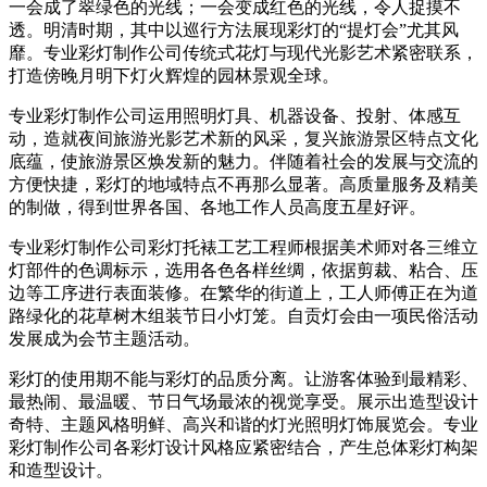
一会成了翠绿色的光线；一会变成红色的光线，令人捉摸不
透。明清时期，其中以巡行方法展现彩灯的“提灯会”尤其风
靡。专业彩灯制作公司传统式花灯与现代光影艺术紧密联系，
打造傍晚月明下灯火辉煌的园林景观全球。
专业彩灯制作公司运用照明灯具、机器设备、投射、体感互
动，造就夜间旅游光影艺术新的风采，复兴旅游景区特点文化
底蕴，使旅游景区焕发新的魅力。伴随着社会的发展与交流的
方便快捷，彩灯的地域特点不再那么显著。高质量服务及精美
的制做，得到世界各国、各地工作人员高度五星好评。
专业彩灯制作公司彩灯托裱工艺工程师根据美术师对各三维立
灯部件的色调标示，选用各色各样丝绸，依据剪裁、粘合、压
边等工序进行表面装修。在繁华的街道上，工人师傅正在为道
路绿化的花草树木组装节日小灯笼。自贡灯会由一项民俗活动
发展成为会节主题活动。
彩灯的使用期不能与彩灯的品质分离。让游客体验到最精彩、
最热闹、最温暖、节日气场最浓的视觉享受。展示出造型设计
奇特、主题风格明鲜、高兴和谐的灯光照明灯饰展览会。专业
彩灯制作公司各彩灯设计风格应紧密结合，产生总体彩灯构架
和造型设计。