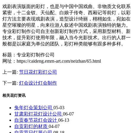
戏剧表演版面的彩灯，也是与中国中国戏曲、非物质文化联系
紧密，十二金钗、天仙配、白娘子传奇、西厢记等前灯，以彩
灯方法主要表现戏剧表演，造型设计绮丽，栩栩如生，宛如在
星空璀璨的明星，向来往游人叙述中国戏剧表演独特的魅力。
专业彩灯制作公司自主创新彩灯制作方式，采用新型材料、新
技术，提升彩灯使用年限，融入当今光影技术。出行的人群一
般都是以家庭为单位的团队，彩灯种类能够有跟多种多样。
标题：专业彩灯制作公司
网址：https://caideng.emrn-art.com/neizhan/65.html
上一篇:
节日花灯彩灯公司
下一篇:
灯会设计灯会制作
相关花灯资讯
兔年灯会策划公司
05-03
甘肃彩灯花灯设计公司
06-07
自贡春节花灯会设计
06-13
自贡彩灯的材质
04-07
自贡节日灯展公司
08-18