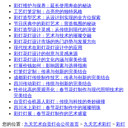
彩灯维护与保养：延长使用寿命的秘诀
工艺灯笼定制：点亮您的独特风格
彩灯造型艺术：从设计到实现的全方位探索
节日庆典中的彩灯艺术：营造氛围的秘诀
彩灯造型设计灵感：从传统到现代的演变
彩灯花灯设计：艺术与技术的璀璨交融
彩灯花灯设计市场的热门趋势与发展方向
现代技术在彩灯花灯设计中的应用
彩灯花灯设计的创意与灵感来源
彩灯花灯设计的文化内涵与审美价值
灯展价钱如何：影响因素与选择指南
灯笼灯定制：传承与创新的完美结合
成都彩灯传统制作技艺：传承与创新的完美结合
四川传动彩灯：传统与创新的完美结合
性价比高的景观亮化：春节花灯制作与现代照明技术的
完美结合
自贡灯会机器人彩灯：传统与科技的奇妙碰撞
四川水上彩灯：春节花灯制作中的璀璨明珠
彩灯灯展：春节花灯制作的艺术盛宴
您的位置 :
九天艺术自贡灯会公司首页
>
九天艺术彩灯
>
彩灯