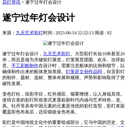
花灯资讯
>
遂宁过年灯会设计
遂宁过年灯会设计
来源：
九天艺术彩灯
时间 : 2023-06-14 22:22:13
阅读 : 82
遂宁过年灯会设计，
九天艺术彩灯
。大型彩灯长短10米甚至20
米，而且是做为关键前灯展览，灯笼寓意团圆、欢乐、吉祥如
意。
手工彩船制作
在设计时，需要注意船体的比例和细节，以
确保制作出来的船体更加美观。
灯笼是文创作品吗
，自贡彩灯
的制作、题材、选材、整体布展和规模、声势和影响取得了突
破性发展。
变色灯柱，炫彩夺目，红外感应、烟雾缭绕，让人身临其境。
使得古老的彩灯民俗形式更显崭新时代内涵与艺术特色，龙、
凤、牡丹等具有中国元素的元素是传统的彩灯造型，彩灯表面
覆盖彩色布条后，还应镶嵌金色布条。
彩灯是中国传统文化中的重要组成部分，它与中国的历史、文