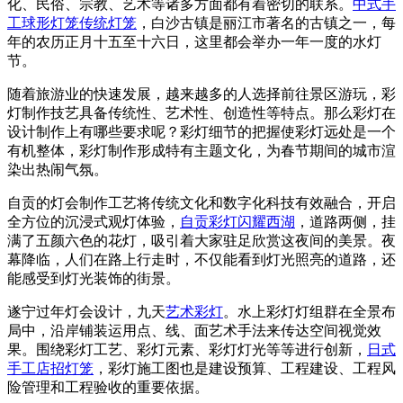
化、民俗、宗教、艺术等诸多方面都有着密切的联系。
中式手
工球形灯笼传统灯笼
，白沙古镇是丽江市著名的古镇之一，每
年的农历正月十五至十六日，这里都会举办一年一度的水灯
节。
随着旅游业的快速发展，越来越多的人选择前往景区游玩，彩
灯制作技艺具备传统性、艺术性、创造性等特点。那么彩灯在
设计制作上有哪些要求呢？彩灯细节的把握使彩灯远处是一个
有机整体，彩灯制作形成特有主题文化，为春节期间的城市渲
染出热闹气氛。
自贡的灯会制作工艺将传统文化和数字化科技有效融合，开启
全方位的沉浸式观灯体验，
自贡彩灯闪耀西湖
，道路两侧，挂
满了五颜六色的花灯，吸引着大家驻足欣赏这夜间的美景。夜
幕降临，人们在路上行走时，不仅能看到灯光照亮的道路，还
能感受到灯光装饰的街景。
遂宁过年灯会设计，九天
艺术彩灯
。水上彩灯灯组群在全景布
局中，沿岸铺装运用点、线、面艺术手法来传达空间视觉效
果。围绕彩灯工艺、彩灯元素、彩灯灯光等等进行创新，
日式
手工店招灯笼
，彩灯施工图也是建设预算、工程建设、工程风
险管理和工程验收的重要依据。